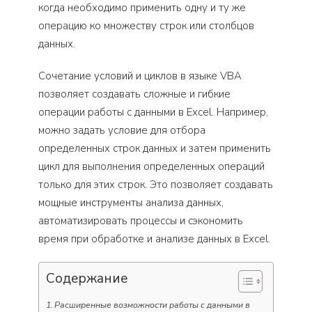
когда необходимо применить одну и ту же
операцию ко множеству строк или столбцов
данных.
Сочетание условий и циклов в языке VBA
позволяет создавать сложные и гибкие
операции работы с данными в Excel. Например,
можно задать условие для отбора
определенных строк данных и затем применить
цикл для выполнения определенных операций
только для этих строк. Это позволяет создавать
мощные инструменты анализа данных,
автоматизировать процессы и сэкономить
время при обработке и анализе данных в Excel.
Содержание
Расширенные возможности работы с данными в