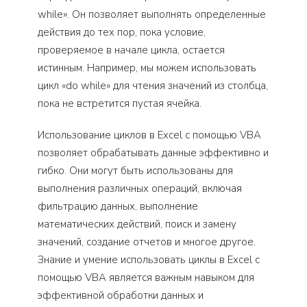
while». Он позволяет выполнять определенные
действия до тех пор, пока условие,
проверяемое в начале цикла, остается
истинным. Например, мы можем использовать
цикл «do while» для чтения значений из столбца,
пока не встретится пустая ячейка.
Использование циклов в Excel с помощью VBA
позволяет обрабатывать данные эффективно и
гибко. Они могут быть использованы для
выполнения различных операций, включая
фильтрацию данных, выполнение
математических действий, поиск и замену
значений, создание отчетов и многое другое.
Знание и умение использовать циклы в Excel с
помощью VBA является важным навыком для
эффективной обработки данных и