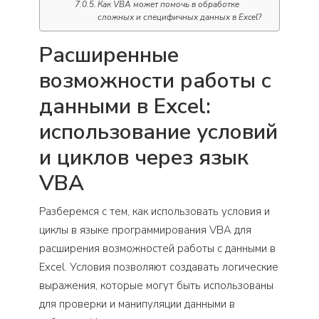
Как VBA может помочь в обработке
сложных и специфичных данных в Excel?
Расширенные
возможности работы с
данными в Excel:
использование условий
и циклов через язык
VBA
Разберемся с тем, как использовать условия и
циклы в языке программирования VBA для
расширения возможностей работы с данными в
Excel. Условия позволяют создавать логические
выражения, которые могут быть использованы
для проверки и манипуляции данными в