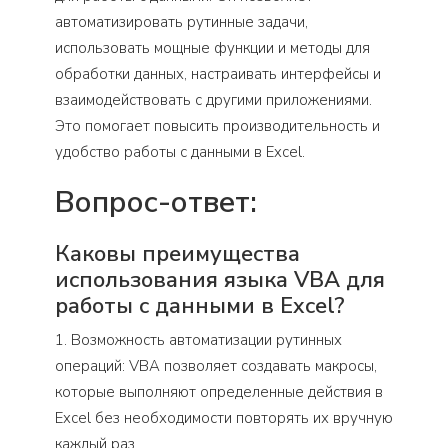
автоматизировать рутинные задачи,
использовать мощные функции и методы для
обработки данных, настраивать интерфейсы и
взаимодействовать с другими приложениями.
Это помогает повысить производительность и
удобство работы с данными в Excel.
Вопрос-ответ:
Каковы преимущества
использования языка VBA для
работы с данными в Excel?
1. Возможность автоматизации рутинных
операций: VBA позволяет создавать макросы,
которые выполняют определенные действия в
Excel без необходимости повторять их вручную
каждый раз.