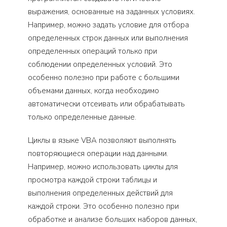
выражения, основанные на заданных условиях.
Например, можно задать условие для отбора
определенных строк данных или выполнения
определенных операций только при
соблюдении определенных условий. Это
особенно полезно при работе с большими
объемами данных, когда необходимо
автоматически отсеивать или обрабатывать
только определенные данные.
Циклы в языке VBA позволяют выполнять
повторяющиеся операции над данными.
Например, можно использовать циклы для
просмотра каждой строки таблицы и
выполнения определенных действий для
каждой строки. Это особенно полезно при
обработке и анализе больших наборов данных,