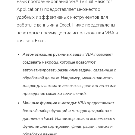
Язык программирования VBA (Visual Basic for
Applications) предоставляет множество
удобных и эффективных инструментов для
работы с данными в Excel. Ниже представлены
некоторые преимущества использования VBA в
связке с Excel:
Автоматизация рутинных задач:
VBA позволяет
создавать макросы, которые позволяют
автоматизировать различные задачи, связанные с
обработкой данных. Например, можно написать
макрос для автоматического создания отчетов или
проведения сложных вычислений.
Мощные функции и методы:
VBA предоставляет
богатый набор функций и методов для работы с
данными в Excel. Например, можно использовать
функции для сортировки, фильтрации, поиска и
обработки данных.