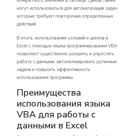
конкретного значения в таблице. Циклы также
могут использоваться для автоматизации задач,
которые требуют повторения определенных
действий.
В итоге, использование условий и циклов в
Excel с помощью языка программирования VBA
позволяет существенно ускорить и упростить
работу с данными, автоматизировать рутинные
задачи и повысить эффективность
использования программы.
Преимущества
использования языка
VBA для работы с
данными в Excel