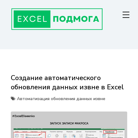
Перейти
к
содержанию
ГЛАВНАЯ СТРАНИЦА
От основ Excel до мастерства: формулы, графики, макросы. Обучение
и советы для эффективной работы с данными. Ваш путь к
экспертности!
Создание автоматического
обновления данных извне в Excel
Автоматизация обновления данных извне