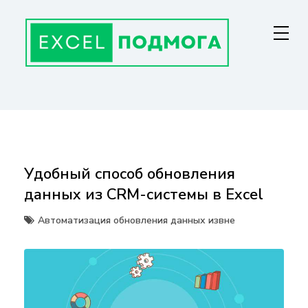
Перейти
к
содержанию
ГЛАВНАЯ СТРАНИЦА
От основ Excel до мастерства: формулы, графики, макросы. Обучение
и советы для эффективной работы с данными. Ваш путь к
экспертности!
Удобный способ обновления
данных из CRM-системы в Excel
Автоматизация обновления данных извне