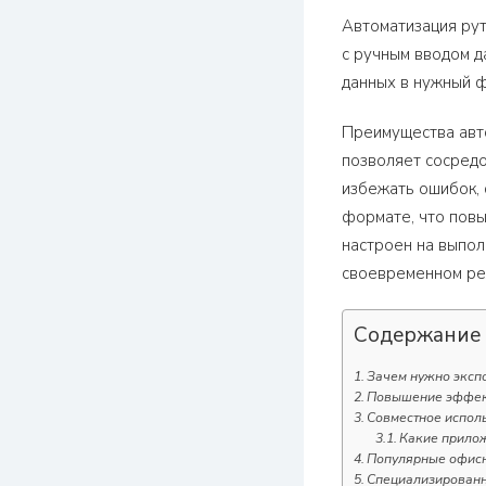
Автоматизация рут
с ручным вводом д
данных в нужный ф
Преимущества авто
позволяет сосредо
избежать ошибок, 
формате, что повы
настроен на выпол
своевременном ре
Содержание
Зачем нужно экспо
Повышение эффек
Совместное испол
Какие прилож
Популярные офис
Специализирован