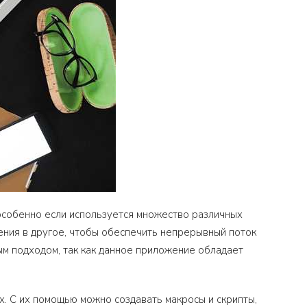
особенно если используется множество различных
ения в другое, чтобы обеспечить непрерывный поток
ым подходом, так как данное приложение обладает
х. С их помощью можно создавать макросы и скрипты,