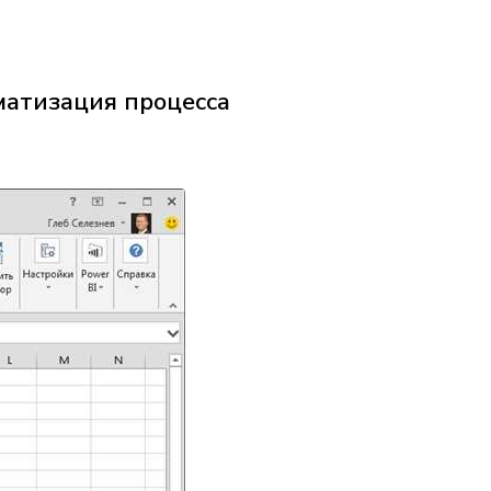
матизация процесса