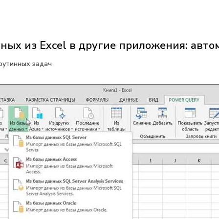
ных из Excel в другие приложения: авто
рутинных задач