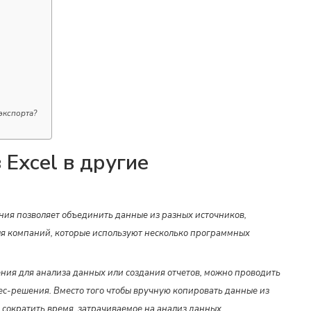
экспорта?
Excel в другие
ения позволяет объединить данные из разных источников,
ля компаний, которые используют несколько программных
ения для анализа данных или создания отчетов, можно проводить
с-решения. Вместо того чтобы вручную копировать данные из
 сократить время, затрачиваемое на анализ данных.