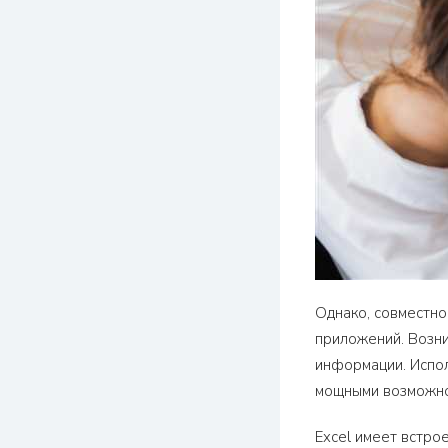
Однако, совместно
приложений. Возни
информации. Испол
мощными возможнос
Excel имеет встро