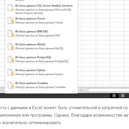
та с данными в Excel может быть утомительной и затратной по
риложения или программы. Однако, благодаря возможностям авто
 значительно оптимизировать.