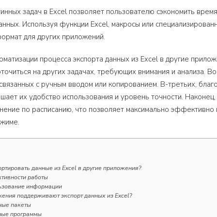
инных задач в Excel позволяет пользователю сэкономить время 
анных. Используя функции Excel, макросы или специализирован
ормат для других приложений.
матизации процесса экспорта данных из Excel в другие прилож
точиться на других задачах, требующих внимания и анализа. В
связанных с ручным вводом или копированием. В-третьих, бла
шает их удобство использования и уровень точности. Наконец
нение по расписанию, что позволяет максимально эффективно
жиме.
ртировать данные из Excel в другие приложения?
тивности работы
ьзование информации
ения поддерживают экспорт данных из Excel?
ные пакеты
ные программы