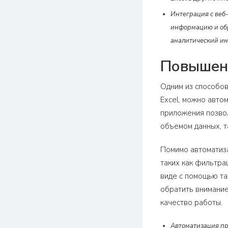
Интеграция с веб
информацию и обр
аналитический ин
Повышен
Одним из способов
Excel, можно авто
приложения позвол
объемом данных, та
Помимо автоматиза
таких как фильтра
виде с помощью та
обратить внимание
качество работы.
Автоматизация пр