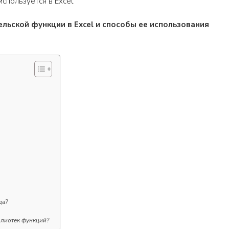
используется в Excel.
льской функции в Excel и способы ее использования
да?
блиотек функций?