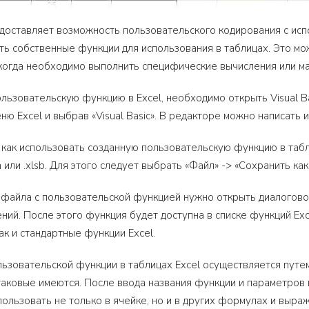
едоставляет возможность пользовательского кодирования с испол
ть собственные функции для использования в таблицах. Это мо
когда необходимо выполнить специфические вычисления или ма
ьзовательскую функцию в Excel, необходимо открыть Visual Bas
ню Excel и выбрав «Visual Basic». В редакторе можно написать 
 как использовать созданную пользовательскую функцию в табл
или .xlsb. Для этого следует выбрать «Файл» -> «Сохранить как
файла с пользовательской функцией нужно открыть диалогово
ний. После этого функция будет доступна в списке функций Ex
как и стандартные функции Excel.
ьзовательской функции в таблицах Excel осуществляется путем
таковые имеются. После ввода названия функции и параметров в
ользовать не только в ячейке, но и в других формулах и выра