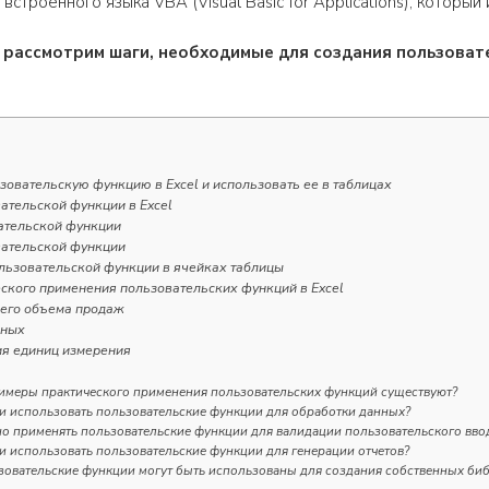
строенного языка VBA (Visual Basic for Applications), который 
ы рассмотрим шаги, необходимые для создания пользовате
зовательскую функцию в Excel и использовать ее в таблицах
ательской функции в Excel
ательской функции
вательской функции
льзовательской функции в ячейках таблицы
ского применения пользовательских функций в Excel
щего объема продаж
нных
ия единиц измерения
имеры практического применения пользовательских функций существуют?
 использовать пользовательские функции для обработки данных?
о применять пользовательские функции для валидации пользовательского вво
 использовать пользовательские функции для генерации отчетов?
зовательские функции могут быть использованы для создания собственных би