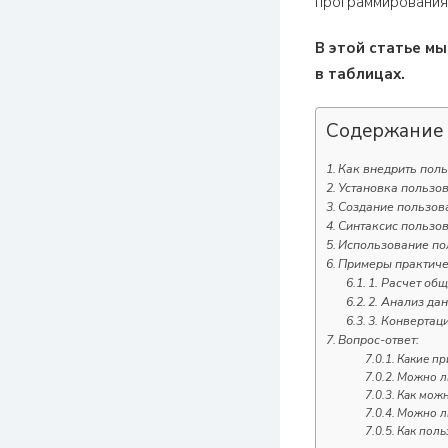
программирования в
В этой статье м
в таблицах.
Содержание
Как внедрить поль
Установка пользов
Создание пользов
Синтаксис пользо
Использование по
Примеры практиче
1. Расчет об
2. Анализ да
3. Конвертац
Вопрос-ответ:
Какие пр
Можно ли
Как можн
Можно ли
Как поль