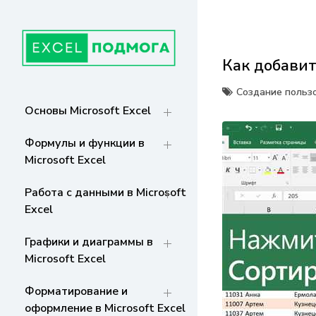
Перейти
к
содержанию
Как добавит
ГЛАВНАЯ
От основ Excel до мастерства: формулы,
графики, макросы. Обучение и советы
Создание польз
для эффективной работы с данными. Ваш
СТРАНИЦА
Основы Microsoft Excel
путь к экспертности!
Формулы и функции в
Microsoft Excel
Работа с данными в Microsoft
Excel
Графики и диаграммы в
Microsoft Excel
Форматирование и
оформление в Microsoft Excel