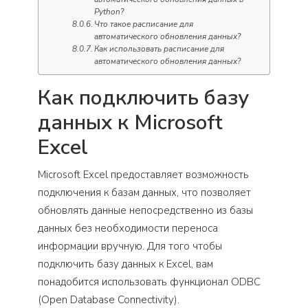
Python?
Что такое расписание для
автоматического обновления данных?
Как использовать расписание для
автоматического обновления данных?
Как подключить базу
данных к Microsoft
Excel
Microsoft Excel предоставляет возможность
подключения к базам данных, что позволяет
обновлять данные непосредственно из базы
данных без необходимости переноса
информации вручную. Для того чтобы
подключить базу данных к Excel, вам
понадобится использовать функционал ODBC
(Open Database Connectivity).