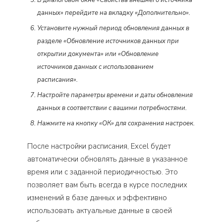
данных» перейдите на вкладку «Дополнительно».
Установите нужный период обновления данных в
разделе «Обновление источников данных при
открытии документа» или «Обновление
источников данных с использованием
расписания».
Настройте параметры времени и даты обновления
данных в соответствии с вашими потребностями.
Нажмите на кнопку «ОК» для сохранения настроек.
После настройки расписания, Excel будет
автоматически обновлять данные в указанное
время или с заданной периодичностью. Это
позволяет вам быть всегда в курсе последних
изменений в базе данных и эффективно
использовать актуальные данные в своей