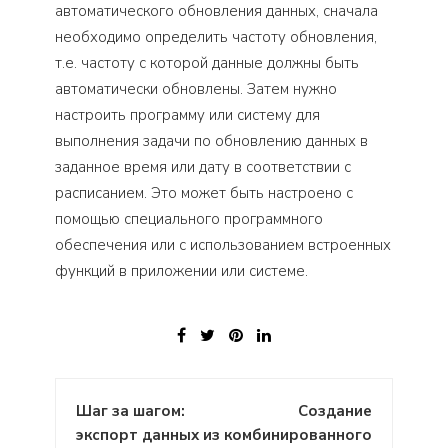
автоматического обновления данных, сначала
необходимо определить частоту обновления,
т.е. частоту с которой данные должны быть
автоматически обновлены. Затем нужно
настроить программу или систему для
выполнения задачи по обновлению данных в
заданное время или дату в соответствии с
расписанием. Это может быть настроено с
помощью специального программного
обеспечения или с использованием встроенных
функций в приложении или системе.
Навигация
Шаг за шагом:
Создание
по
экспорт данных из
комбинированного