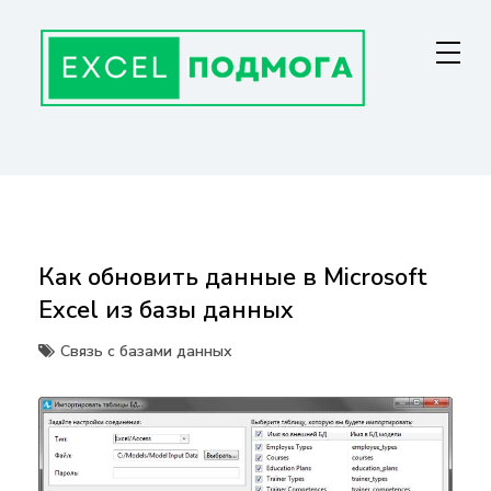
Перейти
к
содержанию
ГЛАВНАЯ СТРАНИЦА
От основ Excel до мастерства: формулы, графики, макросы. Обучение
и советы для эффективной работы с данными. Ваш путь к
экспертности!
Как обновить данные в Microsoft
Excel из базы данных
Связь с базами данных