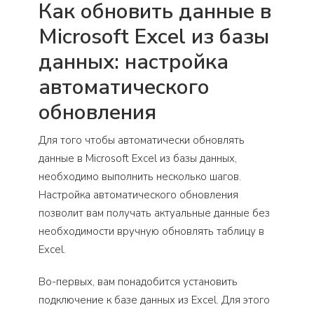
Как обновить данные в
Microsoft Excel из базы
данных: настройка
автоматического
обновления
Для того чтобы автоматически обновлять
данные в Microsoft Excel из базы данных,
необходимо выполнить несколько шагов.
Настройка автоматического обновления
позволит вам получать актуальные данные без
необходимости вручную обновлять таблицу в
Excel.
Во-первых, вам понадобится установить
подключение к базе данных из Excel. Для этого