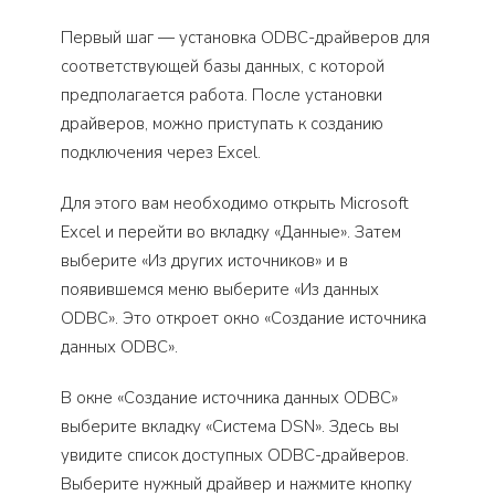
Первый шаг — установка ODBC-драйверов для
соответствующей базы данных, с которой
предполагается работа. После установки
драйверов, можно приступать к созданию
подключения через Excel.
Для этого вам необходимо открыть Microsoft
Excel и перейти во вкладку «Данные». Затем
выберите «Из других источников» и в
появившемся меню выберите «Из данных
ODBC». Это откроет окно «Создание источника
данных ODBC».
В окне «Создание источника данных ODBC»
выберите вкладку «Система DSN». Здесь вы
увидите список доступных ODBC-драйверов.
Выберите нужный драйвер и нажмите кнопку