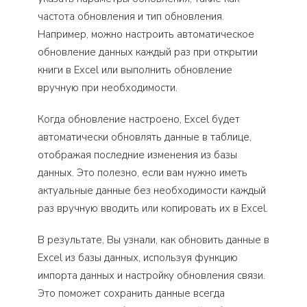
частота обновления и тип обновления.
Например, можно настроить автоматическое
обновление данных каждый раз при открытии
книги в Excel или выполнить обновление
вручную при необходимости.
Когда обновление настроено, Excel будет
автоматически обновлять данные в таблице,
отображая последние изменения из базы
данных. Это полезно, если вам нужно иметь
актуальные данные без необходимости каждый
раз вручную вводить или копировать их в Excel.
В результате, Вы узнали, как обновить данные в
Excel из базы данных, используя функцию
импорта данных и настройку обновления связи.
Это поможет сохранить данные всегда