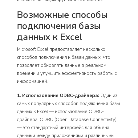
Возможные способы
подключения базы
данных к Excel
Microsoft Excel предоставляет несколько
способов подключения к базам данных, что
позволяет обновлять данные в реальном
времени и улучшить эффективность работы с
информацией.
1. Использование ODBC-драйвера:
Один из
самых популярных способов подключения базы
данных к Excel — использование ODBC-
драйвера. ODBC (Open Database Connectivity)
— это стандартный интерфейс для обмена
данными между приложениями и различными