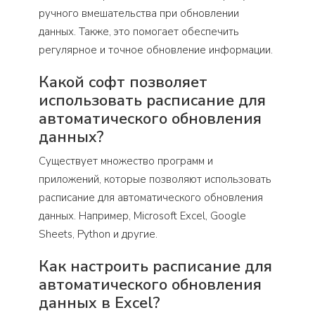
ручного вмешательства при обновлении
данных. Также, это помогает обеспечить
регулярное и точное обновление информации.
Какой софт позволяет
использовать расписание для
автоматического обновления
данных?
Существует множество программ и
приложений, которые позволяют использовать
расписание для автоматического обновления
данных. Например, Microsoft Excel, Google
Sheets, Python и другие.
Как настроить расписание для
автоматического обновления
данных в Excel?