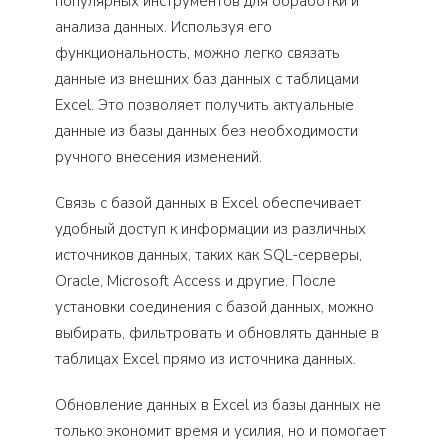
популярных инструментов для обработки и
анализа данных. Используя его
функциональность, можно легко связать
данные из внешних баз данных с таблицами
Excel. Это позволяет получить актуальные
данные из базы данных без необходимости
ручного внесения изменений.
Связь с базой данных в Excel обеспечивает
удобный доступ к информации из различных
источников данных, таких как SQL-серверы,
Oracle, Microsoft Access и другие. После
установки соединения с базой данных, можно
выбирать, фильтровать и обновлять данные в
таблицах Excel прямо из источника данных.
Обновление данных в Excel из базы данных не
только экономит время и усилия, но и помогает