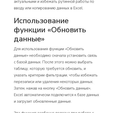
актуальными и избежать рутинной работы по
вводу или копированию данных в Excel.
Использование
функции «Обновить
данные»
Для использования функции «Обновить
данные» необходимо сначала установить связь
с базой данных. После этого можно выбрать
таблицу, которую требуется обновить, и
указать критерии фильтрации, чтобы избежать
перезаписи или удаления некоторых данных.
Затем, нажав на кнопку «Обновить данные»,
Excel автоматически подключится к базе данных
и загрузит обновленные данные.
Эта функция особенно полезна при работе с