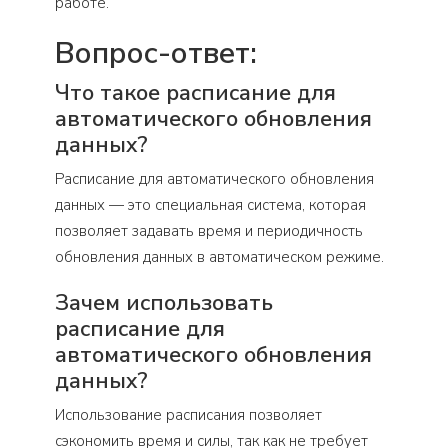
работе.
Вопрос-ответ:
Что такое расписание для
автоматического обновления
данных?
Расписание для автоматического обновления
данных — это специальная система, которая
позволяет задавать время и периодичность
обновления данных в автоматическом режиме.
Зачем использовать
расписание для
автоматического обновления
данных?
Использование расписания позволяет
сэкономить время и силы, так как не требует