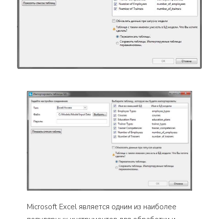
Microsoft Excel является одним из наиболее