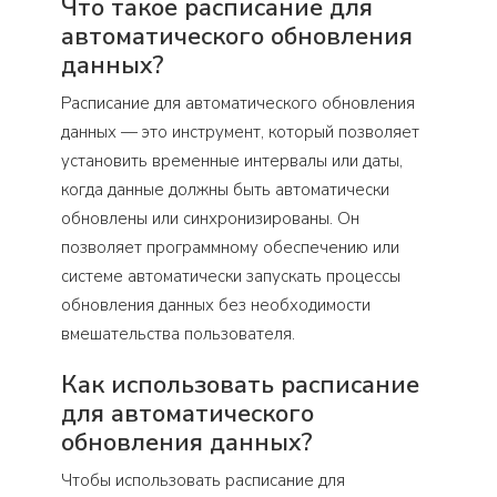
Что такое расписание для
автоматического обновления
данных?
Расписание для автоматического обновления
данных — это инструмент, который позволяет
установить временные интервалы или даты,
когда данные должны быть автоматически
обновлены или синхронизированы. Он
позволяет программному обеспечению или
системе автоматически запускать процессы
обновления данных без необходимости
вмешательства пользователя.
Как использовать расписание
для автоматического
обновления данных?
Чтобы использовать расписание для