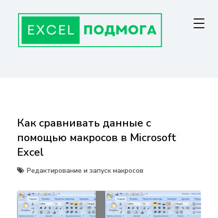
Перейти
к
содержанию
ГЛАВНАЯ СТРАНИЦА
От основ Excel до мастерства: формулы, графики, макросы. Обучение
и советы для эффективной работы с данными. Ваш путь к
экспертности!
Как сравнивать данные с
помощью макросов в Microsoft
Excel
Редактирование и запуск макросов