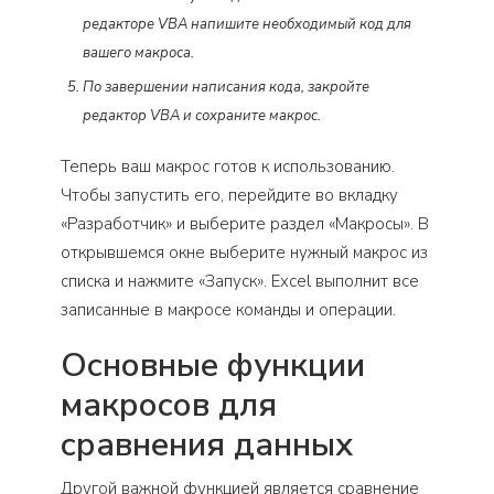
редакторе VBA напишите необходимый код для
вашего макроса.
По завершении написания кода, закройте
редактор VBA и сохраните макрос.
Теперь ваш макрос готов к использованию.
Чтобы запустить его, перейдите во вкладку
«Разработчик» и выберите раздел «Макросы». В
открывшемся окне выберите нужный макрос из
списка и нажмите «Запуск». Excel выполнит все
записанные в макросе команды и операции.
Основные функции
макросов для
сравнения данных
Другой важной функцией является сравнение