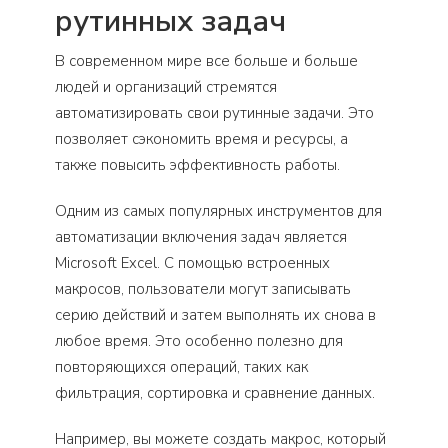
рутинных задач
В современном мире все больше и больше
людей и организаций стремятся
автоматизировать свои рутинные задачи. Это
позволяет сэкономить время и ресурсы, а
также повысить эффективность работы.
Одним из самых популярных инструментов для
автоматизации включения задач является
Microsoft Excel. С помощью встроенных
макросов, пользователи могут записывать
серию действий и затем выполнять их снова в
любое время. Это особенно полезно для
повторяющихся операций, таких как
фильтрация, сортировка и сравнение данных.
Например, вы можете создать макрос, который