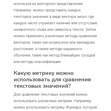
используя их векторное представление.
Например, можно представить каждое
текстовое значение в виде вектора чисел, где
каждое число отражает наличие или отсутствие
конкретного слова или символа в тексте. Затем
можно применить различные методы сравнения
векторов, такие как косинусное или евклидово
расстояние, а также методы машинного
обучения, такие как метод ближайших соседей
или методы классификации.
Какую метрику можно
использовать для сравнения
текстовых значений?
Для сравнения текстовых значений можно
использовать различные метрики. Например,
можно использовать метрику Жаккара, которая