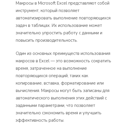
Макросы в Microsoft Excel представляют собой
инструмент, который позволяет
автоматизировать выполнение повторяющихся
задач в таблицах. Их использование может
значительно упростить работу с данными и
повысить производительность.
Один из основных преимуществ использования
макросов в Excel — это возможность сократить
время, затраченное на выполнение
повторяющихся операций, таких как
копирование, вставка, форматирование или
вычисления. Макросы могут быть записаны для
автоматического выполнения этих действий с
заданными параметрами, что позволяет
значительно сэкономить время и улучшить
эффективность работы.