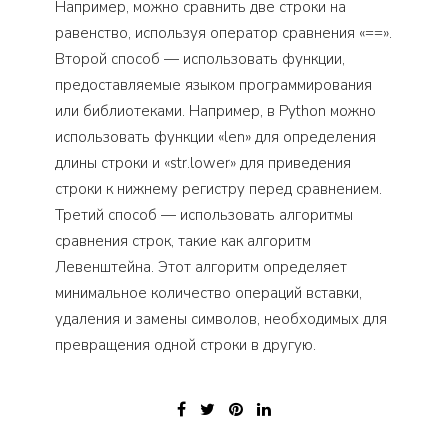
Например, можно сравнить две строки на
равенство, используя оператор сравнения «==».
Второй способ — использовать функции,
предоставляемые языком программирования
или библиотеками. Например, в Python можно
использовать функции «len» для определения
длины строки и «str.lower» для приведения
строки к нижнему регистру перед сравнением.
Третий способ — использовать алгоритмы
сравнения строк, такие как алгоритм
Левенштейна. Этот алгоритм определяет
минимальное количество операций вставки,
удаления и замены символов, необходимых для
превращения одной строки в другую.