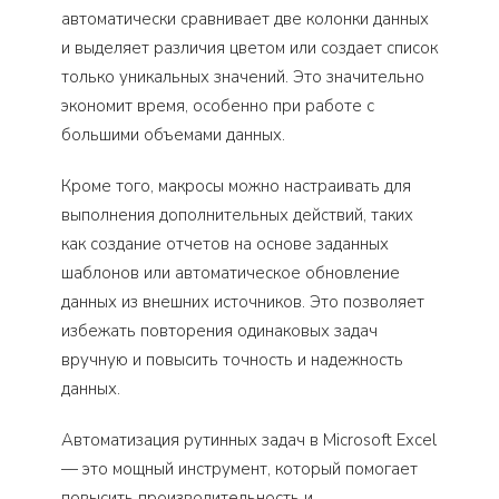
автоматически сравнивает две колонки данных
и выделяет различия цветом или создает список
только уникальных значений. Это значительно
экономит время, особенно при работе с
большими объемами данных.
Кроме того, макросы можно настраивать для
выполнения дополнительных действий, таких
как создание отчетов на основе заданных
шаблонов или автоматическое обновление
данных из внешних источников. Это позволяет
избежать повторения одинаковых задач
вручную и повысить точность и надежность
данных.
Автоматизация рутинных задач в Microsoft Excel
— это мощный инструмент, который помогает
повысить производительность и