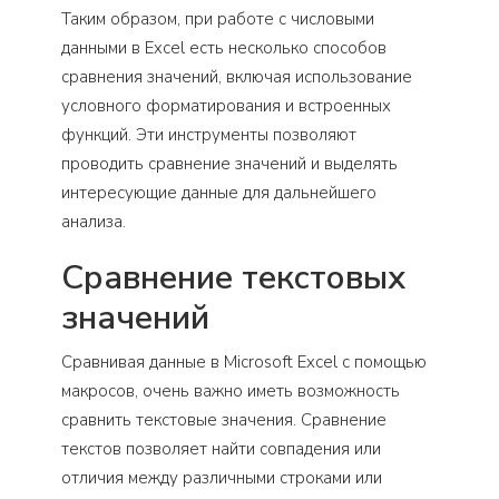
Таким образом, при работе с числовыми
данными в Excel есть несколько способов
сравнения значений, включая использование
условного форматирования и встроенных
функций. Эти инструменты позволяют
проводить сравнение значений и выделять
интересующие данные для дальнейшего
анализа.
Сравнение текстовых
значений
Сравнивая данные в Microsoft Excel с помощью
макросов, очень важно иметь возможность
сравнить текстовые значения. Сравнение
текстов позволяет найти совпадения или
отличия между различными строками или