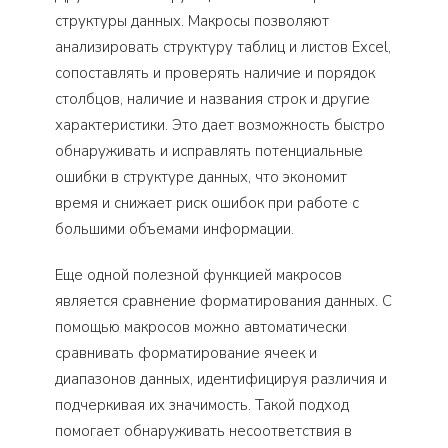
структуры данных. Макросы позволяют
анализировать структуру таблиц и листов Excel,
сопоставлять и проверять наличие и порядок
столбцов, наличие и названия строк и другие
характеристики. Это дает возможность быстро
обнаруживать и исправлять потенциальные
ошибки в структуре данных, что экономит
время и снижает риск ошибок при работе с
большими объемами информации.
Еще одной полезной функцией макросов
является сравнение форматирования данных. С
помощью макросов можно автоматически
сравнивать форматирование ячеек и
диапазонов данных, идентифицируя различия и
подчеркивая их значимость. Такой подход
помогает обнаруживать несоответствия в