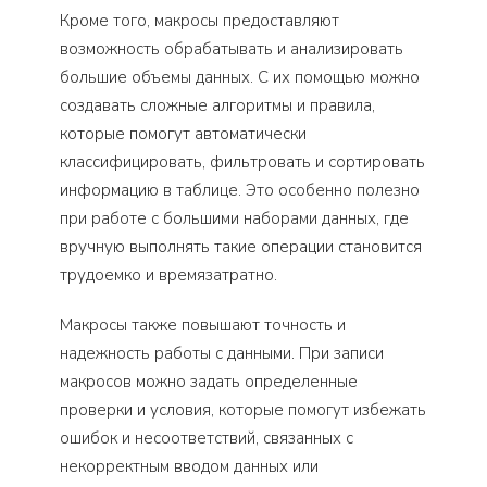
Кроме того, макросы предоставляют
возможность обрабатывать и анализировать
большие объемы данных. С их помощью можно
создавать сложные алгоритмы и правила,
которые помогут автоматически
классифицировать, фильтровать и сортировать
информацию в таблице. Это особенно полезно
при работе с большими наборами данных, где
вручную выполнять такие операции становится
трудоемко и времязатратно.
Макросы также повышают точность и
надежность работы с данными. При записи
макросов можно задать определенные
проверки и условия, которые помогут избежать
ошибок и несоответствий, связанных с
некорректным вводом данных или