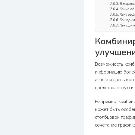
В маркет
Какие об
Как граф
Как прим
Как прим
Комбинир
улучшени
Возможность комби
информацию более
аспекты данных и 
представленную и
Например, комбини
может быть особен
столбцовой график
сочетание графико