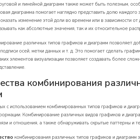
руговой и линейной диаграмм также может быть полезным, ос
овая диаграмма помогает наглядно представить долю каждого з
оказать изменение этой доли во времени или в зависимости от
зывать как абсолютные значения, так и их относительное рас
нирование различных типов графиков и диаграмм позволяет до
, подписи осей, метки данных и т. д. Это помогает сделать гра
ких элементов визуализации позволяет создавать более сложн
дставление.
ства комбинирования различн
м
ых с использованием комбинированных типов графиков и диагр
ормации. Комбинирование различных видов графиков и диагра
вязи и отношения, а также обнаруживать скрытые паттерны и т
ество
комбинирования различных типов графиков и диаграмм з