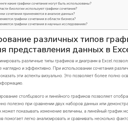
инге какие графики сочетания могут быть использованы?
ласти биологии используют графики сочетания?
ики сочетания применяются в анализе данных?
еняются графики сочетания в области бизнеса?
еняются графики сочетания в научных исследованиях?
ование различных типов граф
я представления данных в Exc
нировать различные типы графиков и диаграмм в Excel позвол
 наглядно и эффективно. При использовании сочетания различ
показать эти аспекты визуально. Это позволяет более полно ос
нформацию.
рование столбцового и линейного графиков позволяет отобраз
но полезно при сравнении двух наборов данных или демонстр
 может показывать изменение величины, а линейный график мо
в помогает легко анализировать и сравнивать несколько факт