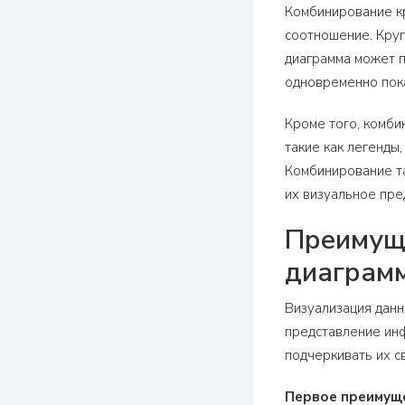
Комбинирование к
соотношение. Круг
диаграмма может п
одновременно пока
Кроме того, комби
такие как легенды
Комбинирование та
их визуальное пре
Преимуще
диаграм
Визуализация данн
представление инф
подчеркивать их с
Первое преимущ