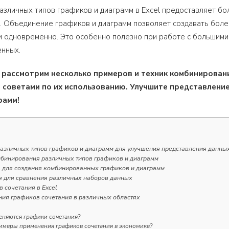
зличных типов графиков и диаграмм в Excel предоставляет бо
. Объединение графиков и диаграмм позволяет создавать бол
 одновременно. Это особенно полезно при работе с большими
енных.
ы рассмотрим несколько примеров и техник комбинировани
 советами по их использованию. Улучшите представление
рамм!
азличных типов графиков и диаграмм для улучшения представления данных
бинирования различных типов графиков и диаграмм
l для создания комбинированных графиков и диаграмм
я для сравнения различных наборов данных
 сочетания в Excel
ия графиков сочетания в различных областях
еняются графики сочетания?
имеры применения графиков сочетания в экономике?