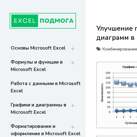
Перейти
к
содержанию
Улучшение 
ГЛАВНАЯ
От основ Excel до мастерства: формулы,
диаграмм в 
графики, макросы. Обучение и советы
для эффективной работы с данными. Ваш
СТРАНИЦА
Основы Microsoft Excel
Комбинирование
путь к экспертности!
Формулы и функции в
Microsoft Excel
Работа с данными в Microsoft
Excel
Графики и диаграммы в
Microsoft Excel
Форматирование и
оформление в Microsoft Excel