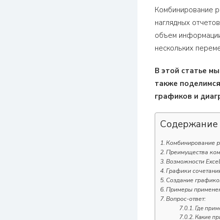
Комбинирование ра
наглядных отчетов
объем информации
нескольких перем
В этой статье м
также поделимся
графиков и диаг
Содержание
Комбинирование р
Преимущества ком
Возможности Exce
Графики сочетани
Создание графиков
Примеры применен
Вопрос-ответ:
Где прим
Какие пр