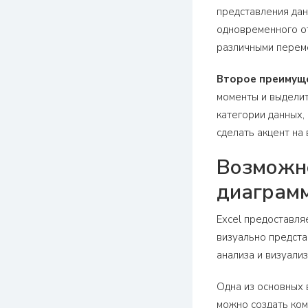
представления дан
одновременного от
различными перем
Второе преимущ
моменты и выделит
категории данных,
сделать акцент на
Возможно
диаграм
Excel предоставля
визуально предста
анализа и визуали
Одна из основных 
можно создать ком