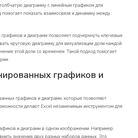
столбчатую диаграмму с линейным графиком для
 помогает показать взаимосвязи и динамику между
в графиков и диаграмм позволяет подчеркнуть ключевые
ать круговую диаграмму для визуализации доли каждой
енение этой доли со временем. Такой подход помогает
рии.
нированных графиков и
ванных графиков и диаграмм, которые позволяют
озможности делают Excel незаменимым инструментом для
афиков и диаграмм в одном изображении. Например,
внить значения двух разных наборов данных. Это