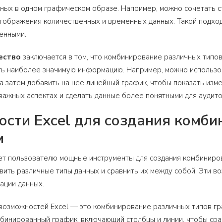
ных в одном графическом образе. Например, можно сочетать 
ображения количественных и временных данных. Такой подход
енными.
ество
заключается в том, что комбинирование различных типо
ь наиболее значимую информацию. Например, можно использов
 а затем добавить на нее линейный график, чтобы показать изм
 важных аспектах и сделать данные более понятными для аудито
сти Excel для создания комби
м
ет пользователю мощные инструменты для создания комбиниро
вить различные типы данных и сравнить их между собой. Эти в
зации данных.
возможностей Excel — это комбинирование различных типов гр
бинированный график, включающий столбцы и линии, чтобы сра