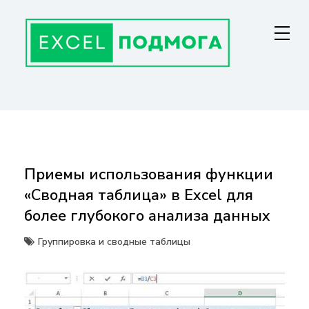
Перейти
к
содержанию
ГЛАВНАЯ СТРАНИЦА
От основ Excel до мастерства: формулы, графики, макросы. Обучение
и советы для эффективной работы с данными. Ваш путь к
экспертности!
Приемы использования функции
«Сводная таблица» в Excel для
более глубокого анализа данных
Группировка и сводные таблицы